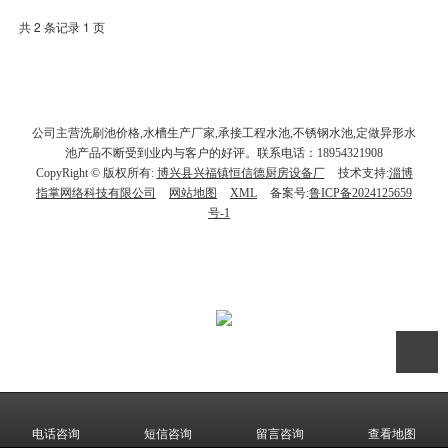
共 2 条记录 1 页
公司主营洗刷池价格,水槽生产厂家,承接工程水池,不锈钢水池,定做异形水
池产品不断受到业内与客户的好评。联系电话：18954321908
CopyRight © 版权所有:
博兴县兴福镇恒信德厨房设备厂
技术支持:
淄博
指掌网络科技有限公司
网站地图
XML
备案号:
鲁ICP备2024125659
号-1
电话咨询
短信咨询
留言咨询
查看地图