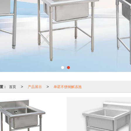
置：
首页
产品展示
单星不锈钢解冻池
>
>